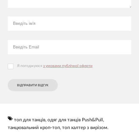
Я погоджуюся
з умовами публічної оферти
ВІДПРАВИТИ ВІДГУК
топ для танців
,
одяг для танців Push&Pull
,
танцювальний кроп-топ
,
топ халтер з вирізом.