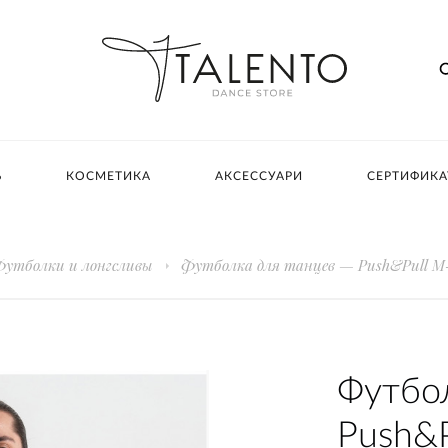
Ь
КОСМЕТИКА
АКСЕССУАРИ
СЕРТИФИК
утболки и лонгсливы
Футболка для танцев — Push&Pull M-
Футбо
Push&P