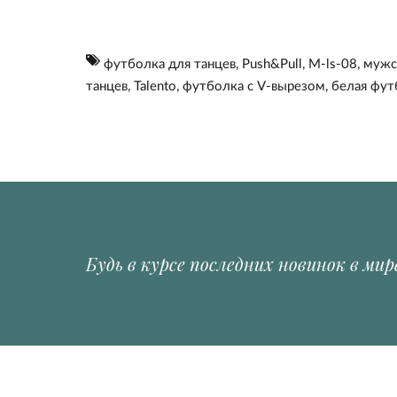
футболка для танцев
,
Push&Pull
,
M-ls-08
,
мужс
танцев
,
Talento
,
футболка с V-вырезом
,
белая фут
Будь в курсе последних новинок в мир