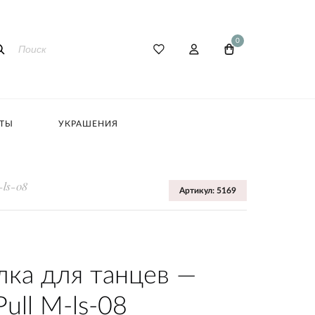
0
АТЫ
УКРАШЕНИЯ
ls-08
Артикул: 5169
лка для танцев —
ull M-ls-08