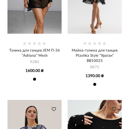
Туника для танцев JEM П-36
Майка-туника для танцев
"Adriana" Mesh
Ptashka Style "Ураган"
BB10025
9280
8875
1600.00 ₴
1390.00 ₴