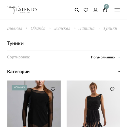
0
Главная
Одежда
Женская
Латина
Туники
Туники
Сортировка:
По умолчанию
Категории
НОВИНКА