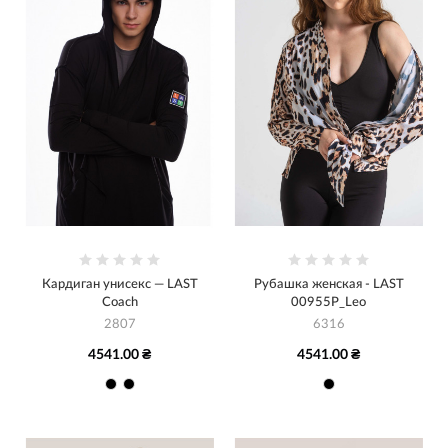
Кардиган унисекс — LAST
Рубашка женская - LAST
Coach
00955P_Leo
2807
6316
4541.00 ₴
4541.00 ₴