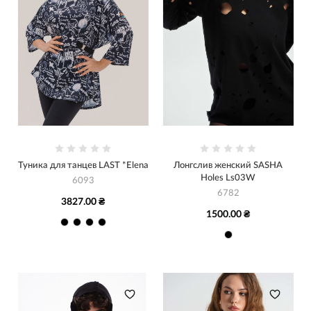
Туника для танцев LAST *Elena
Лонгслив женский SASHA
Holes Ls03W
6093
6782
3827.00 ₴
1500.00 ₴