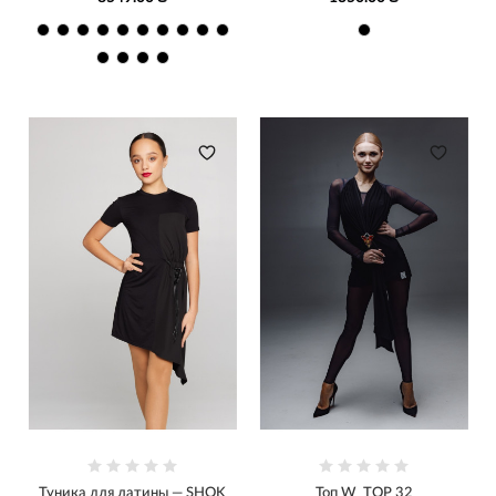
Туника для латины — SHOK
Топ W_TOP 32