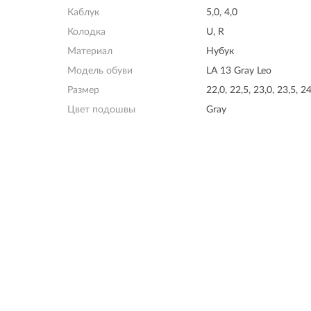
Каблук
5,0, 4,0
Колодка
U, R
Материал
Нубук
Модель обуви
LA 13 Gray Leo
Размер
22,0, 22,5, 23,0, 23,5, 24
Цвет подошвы
Gray