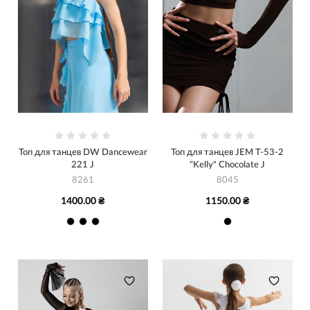
Топ для танцев DW Dancewear
Топ для танцев JEM Т-53-2
221 J
"Kelly" Chocolate J
8261
8045
1400.00 ₴
1150.00 ₴