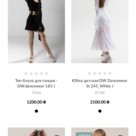
Топ-блуза для танцев -
Юбка детская DW Dancewear
DW.dancewear 183 J
St 245_White J
7446
8748
1200.00 ₴
2100.00 ₴
НОВИНКА