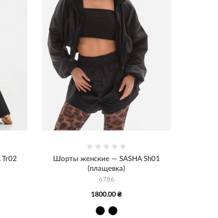
 Tr02
Шорты женские — SASHA Sh01
(плащевка)
6786
1800.00 ₴