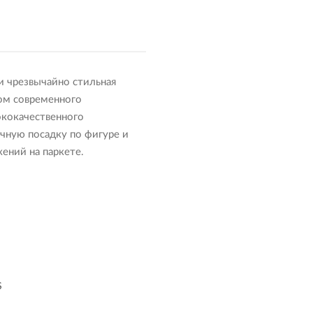
 и чрезвычайно стильная
ом современного
ококачественного
ечную посадку по фигуре и
ений на паркете.
S