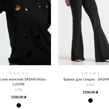
слив женский SASHA Holes
Брюки для танцев - SASHA
Ls03W
6783
6782
2500.00 ₴
1500.00 ₴