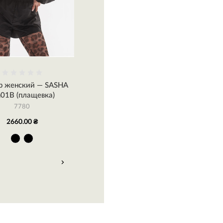
р женский — SASHA
Брюки женские — SASHA
Бомб
01B (плащевка)
Tr03B_black (плащевка)
B
7780
6785
2660.00 ₴
2200.00 ₴