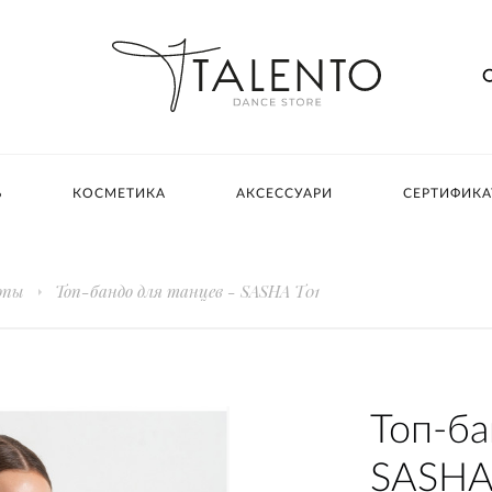
Ь
КОСМЕТИКА
АКСЕССУАРИ
СЕРТИФИК
опы
Топ-бандо для танцев - SASHA T01
Топ-ба
SASHA