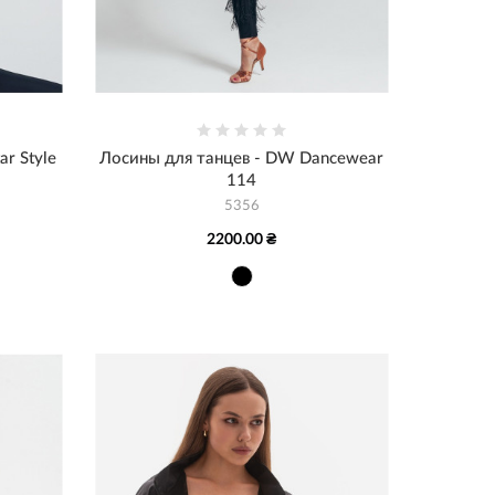
r Style
Лосины для танцев - DW Dancewear
114
5356
2200.00 ₴