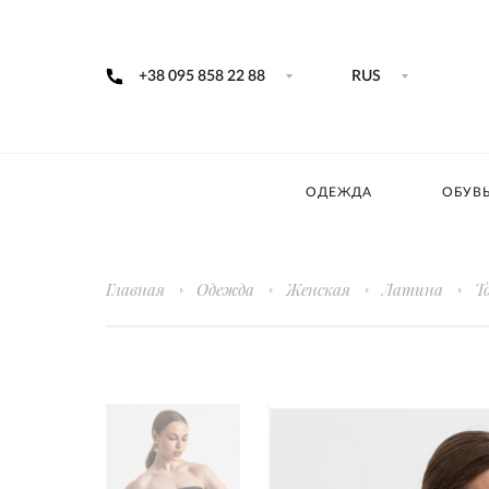
+38 095 858 22 88
RUS
ОДЕЖДА
ОБУВ
Главная
Одежда
Женская
Латина
Т