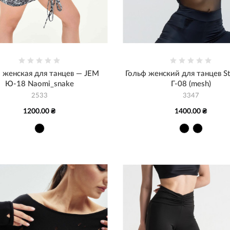
 женская для танцев — JEM
Гольф женский для танцев Sta
Ю-18 Naomi_snake
Г-08 (mesh)
2533
3347
1200.00 ₴
1400.00 ₴