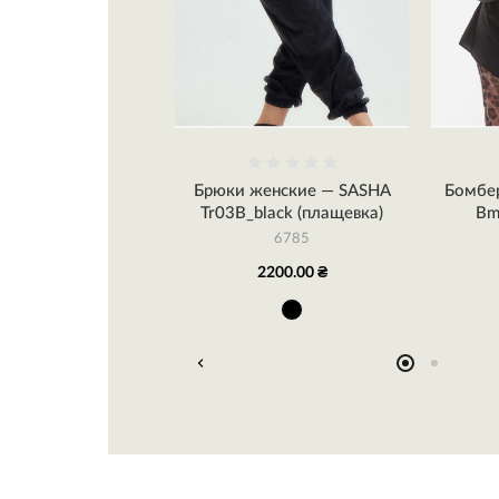
женский — SASHA
Брюки женские — SASHA
Бомбе
B (плащевка)
Tr03B_black (плащевка)
Bm
7780
6785
2660.00 ₴
2200.00 ₴