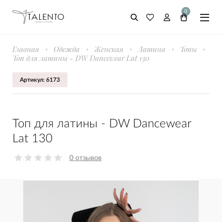
0
Главная
Одежда
Женская
Латина
Топы
Топ для латины - DW Dancewear Lat 130
Артикул: 6173
Топ для латины - DW Dancewear
Lat 130
0 отзывов