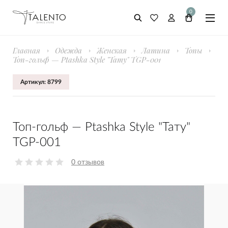
0
Главная
Одежда
Женская
Латина
Топы
Топ-гольф — Ptashka Style "Тату" TGP-001
Артикул: 8799
Топ-гольф — Ptashka Style "Тату"
TGP-001
0 отзывов