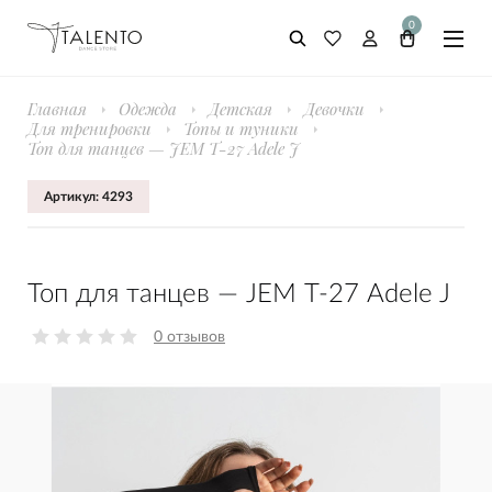
0
Главная
Одежда
Детская
Девочки
Для тренировки
Топы и туники
Топ для танцев — JEM Т-27 Adele J
Артикул: 4293
Топ для танцев — JEM Т-27 Adele J
0 отзывов