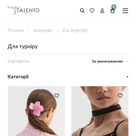
0
Головна
Аксесуари
Для турніру
Для турніру
Сортувати:
За замовчуванням
Категорії