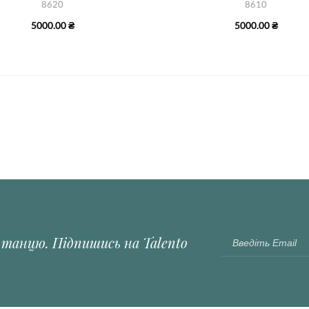
8620
8610
5000.00 ₴
5000.00 ₴
і танцю. Підпишись на Talento