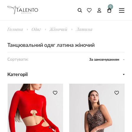
0
Головна
Одяг
Жіночий
Латина
Танцювальний одяг латина жіночий
Сортувати:
За замовчуванням
Категорії