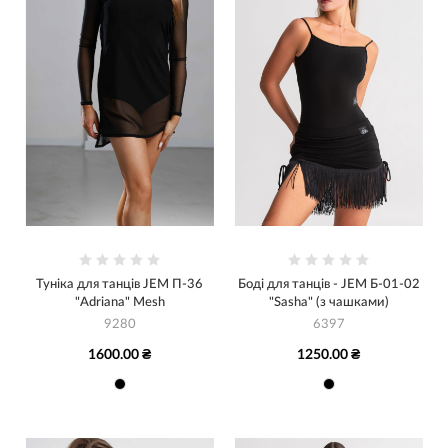
Туніка для танців JEM П-36
Боді для танців - JEM Б-01-02
"Adriana" Mesh
"Sasha" (з чашками)
9280
6397
1600.00 ₴
1250.00 ₴