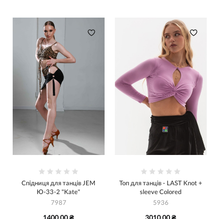
Спідниця для танців JEM
Топ для танців - LAST Knot +
Ю-33-2 "Kate"
sleeve Colored
7987
5936
1400.00 ₴
3010.00 ₴