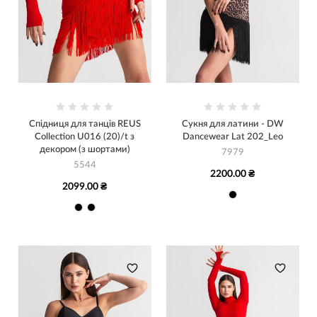
Спідниця для танців REUS
Сукня для латини - DW
Collection U016 (20)/t з
Dancewear Lat 202_Leo
декором (з шортами)
7979
5544
2200.00 ₴
2099.00 ₴