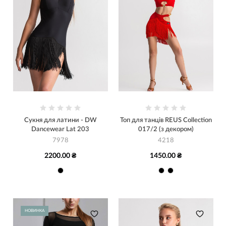
Сукня для латини - DW
Топ для танців REUS Collection
Dancewear Lat 203
017/2 (з декором)
7978
4218
2200.00 ₴
1450.00 ₴
НОВИНКА