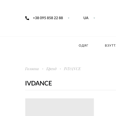
+38 095 858 22 88
UA
ОДЯГ
ВЗУТТ
Головна
Бренд
IVDANCE
IVDANCE