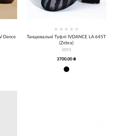
V Dance
Танцювальні Туфлі IVDANCE LA 645T
(Zebra)
5055
3700.00 ₴