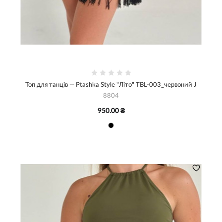
Топ для танців — Ptashka Style "Літо" TBL-003_червоний J
8804
950.00 ₴