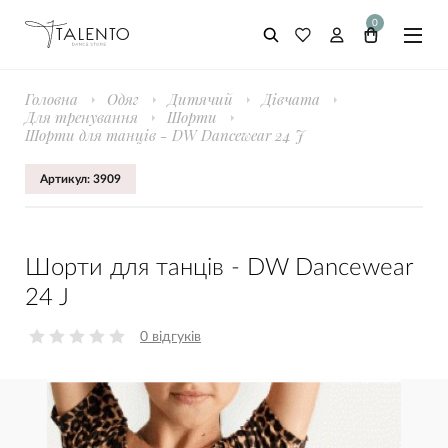
0
Головна
Одяг
Дитячий
Дівчата
Для тренування
Шорти
Шорти для танців - DW Dancewear 24 J
Артикул: 3909
Шорти для танців - DW Dancewear
24 J
0 відгуків