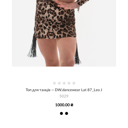
Топ для танців — DW.dancewear Lat 87_Leo J
5029
1000.00 ₴