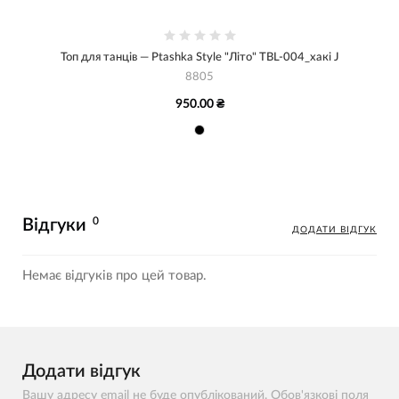
Топ для танців — Ptashka Style "Літо" TBL-004_хакі J
8805
950.00 ₴
0
Відгуки
ДОДАТИ ВІДГУК
Немає відгуків про цей товар.
Додати відгук
Вашу адресу email не буде опублікований. Обов'язкові поля