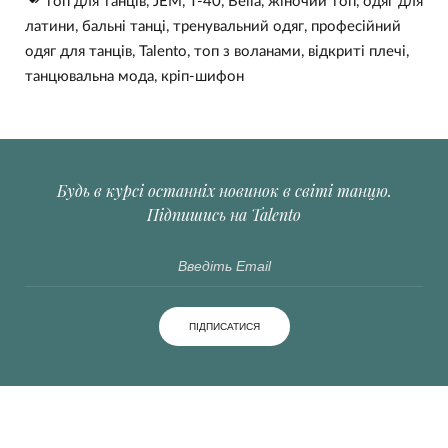
топ для танців
,
JEM
,
Т-40
,
Bella
,
жіночий топ
,
одяг для
латини
,
бальні танці
,
тренувальний одяг
,
професійний
одяг для танців
,
Talento
,
топ з воланами
,
відкриті плечі
,
танцювальна мода
,
кріп-шифон
Будь в курсі останніх новинок в світі танцю.
Підпишись на Talento
ПІДПИСАТИСЯ