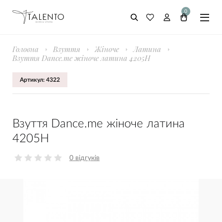
0
Головна
Взуття
Жіноче
Латина
Взуття Dance.me жіноче латина 4205H
Артикул: 4322
Взуття Dance.me жіноче латина
4205H
0 відгуків