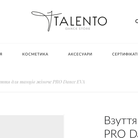
Я
КОСМЕТИКА
АКСЕСУАРИ
СЕРТИФІКАТ
уття для танців жіноче PRO Dance EVA
Взуття
PRO D