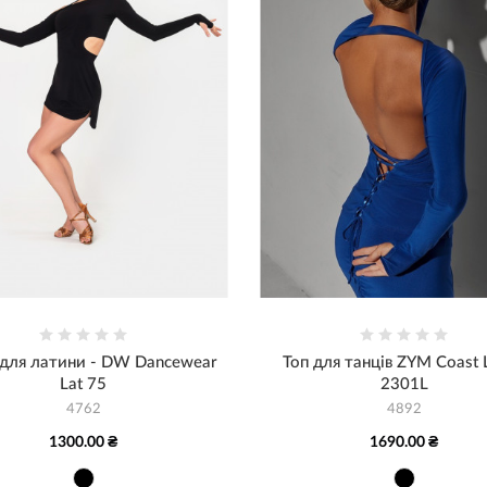
 для латини - DW Dancewear
Топ для танців ZYM Coast L
Lat 75
2301L
4762
4892
1300.00 ₴
1690.00 ₴