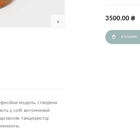
3500.00 ₴
В КОШИК
офесійна модель, створена
ють у собі витончений
 дозволяє танцюристці
елементи.