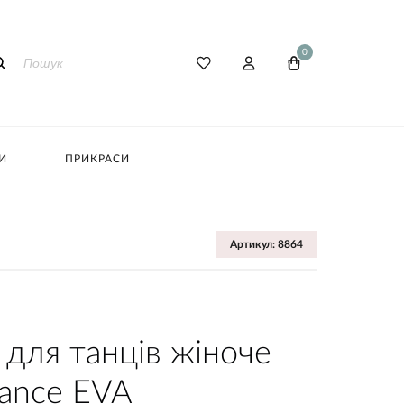
0
И
ПРИКРАСИ
Артикул: 8864
 для танців жіноче
ance EVA