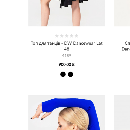
Топ для танців - DW Dancewear Lat
Сп
48
Dan
4189
900.00 ₴