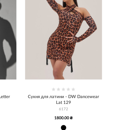
etter
Сукня для латини - DW Dancewear
Lat 129
6172
1800.00 ₴