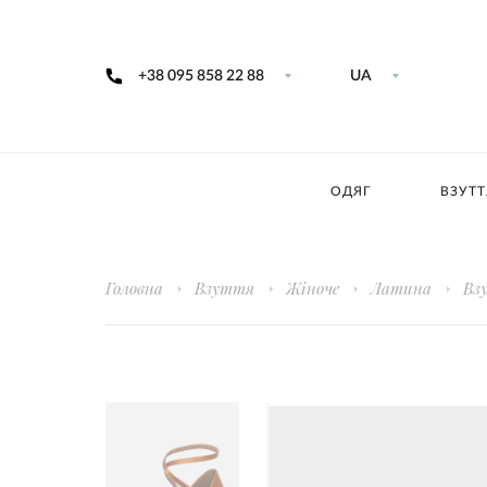
+38 095 858 22 88
UA
ОДЯГ
ВЗУТТ
Головна
Взуття
Жіноче
Латина
Вз