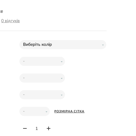
ce
0 відгуків
Виберіть колір
-
-
:
-
-
РОЗМІРНА СІТКА