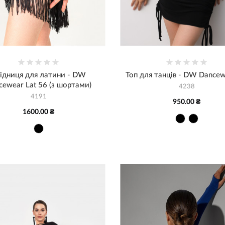
ідниця для латини - DW
Топ для танців - DW Dancew
cewear Lat 56 (з шортами)
4238
4191
950.00 ₴
1600.00 ₴