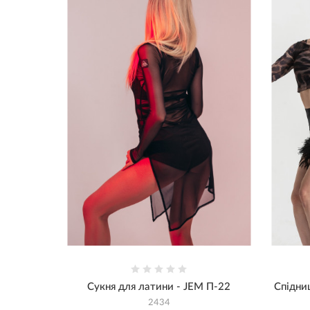
Сукня для латини - JEM П-22
Спідни
2434